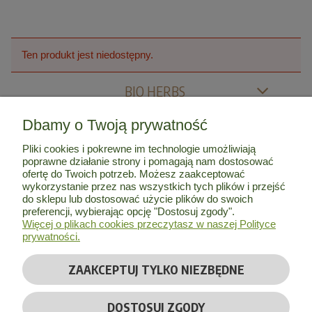
Ten produkt jest niedostępny.
BIO HERBS
Dbamy o Twoją prywatność
MOJE KONTO
Pliki cookies i pokrewne im technologie umożliwiają
poprawne działanie strony i pomagają nam dostosować
INFORMACJE
ofertę do Twoich potrzeb. Możesz zaakceptować
wykorzystanie przez nas wszystkich tych plików i przejść
do sklepu lub dostosować użycie plików do swoich
O NAS
preferencji, wybierając opcję "Dostosuj zgody".
Więcej o plikach cookies przeczytasz w naszej Polityce
prywatności.
ZAAKCEPTUJ TYLKO NIEZBĘDNE
© Copyright 2026 by
Bio Herbs
| Wszelkie prawa zastrzeżone
DOSTOSUJ ZGODY