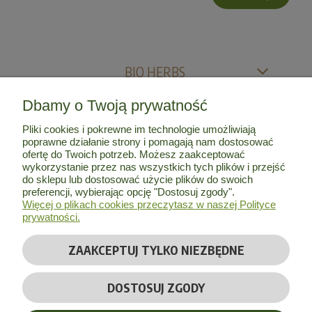
BIO HERBS
Dbamy o Twoją prywatność
MOJE KONTO
Pliki cookies i pokrewne im technologie umożliwiają
poprawne działanie strony i pomagają nam dostosować
INFORMACJE
ofertę do Twoich potrzeb. Możesz zaakceptować
wykorzystanie przez nas wszystkich tych plików i przejść
do sklepu lub dostosować użycie plików do swoich
O NAS
preferencji, wybierając opcję "Dostosuj zgody".
Więcej o plikach cookies przeczytasz w naszej Polityce
prywatności.
ZAAKCEPTUJ TYLKO NIEZBĘDNE
© Copyright 2026 by
Bio Herbs
| Wszelkie prawa zastrzeżone
DOSTOSUJ ZGODY
Realizacja:
Massinternet