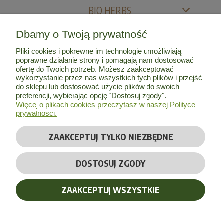
BIO HERBS
Dbamy o Twoją prywatność
MOJE KONTO
Pliki cookies i pokrewne im technologie umożliwiają
poprawne działanie strony i pomagają nam dostosować
INFORMACJE
ofertę do Twoich potrzeb. Możesz zaakceptować
wykorzystanie przez nas wszystkich tych plików i przejść
do sklepu lub dostosować użycie plików do swoich
O NAS
preferencji, wybierając opcję "Dostosuj zgody".
Więcej o plikach cookies przeczytasz w naszej Polityce
prywatności.
ZAAKCEPTUJ TYLKO NIEZBĘDNE
© Copyright 2026 by
Bio Herbs
| Wszelkie prawa zastrzeżone
DOSTOSUJ ZGODY
Realizacja:
Massinternet
ZAAKCEPTUJ WSZYSTKIE
POKAŻ PEŁNĄ WERSJĘ STRONY