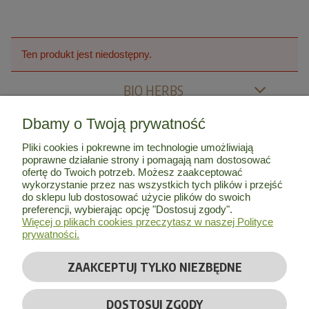
Ten produkt jest niedostępny.
BIO HERBS
Dbamy o Twoją prywatność
MOJE KONTO
Pliki cookies i pokrewne im technologie umożliwiają
poprawne działanie strony i pomagają nam dostosować
INFORMACJE
ofertę do Twoich potrzeb. Możesz zaakceptować
wykorzystanie przez nas wszystkich tych plików i przejść
do sklepu lub dostosować użycie plików do swoich
O NAS
preferencji, wybierając opcję "Dostosuj zgody".
Więcej o plikach cookies przeczytasz w naszej Polityce
prywatności.
ZAAKCEPTUJ TYLKO NIEZBĘDNE
© Copyright 2026 by
Bio Herbs
| Wszelkie prawa zastrzeżone
DOSTOSUJ ZGODY