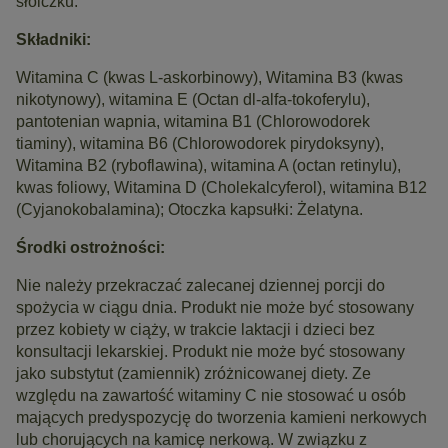
słoiczku.
Składniki:
Witamina C (kwas L-askorbinowy), Witamina B3 (kwas
nikotynowy), witamina
E (Octan dl-alfa-tokoferylu),
pantotenian wapnia, witamina B1
(Chlorowodorek
tiaminy), witamina B6 (Chlorowodorek pirydoksyny),
Witamina B2 (ryboflawina), witamina A (octan retinylu),
kwas foliowy,
Witamina D (Cholekalcyferol), witamina B12
(Cyjanokobalamina); Otoczka
kapsułki: Żelatyna.
Środki ostrożności:
Nie należy przekraczać zalecanej dziennej porcji do
spożycia w ciągu dnia. Produkt nie może być stosowany
przez kobiety w ciąży, w trakcie laktacji i dzieci bez
konsultacji lekarskiej. Produkt nie może być stosowany
jako substytut (zamiennik) zróżnicowanej diety. Ze
względu na zawartość witaminy C nie stosować u osób
mających predyspozycję do tworzenia kamieni nerkowych
lub chorujących na kamicę nerkową. W związku z