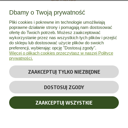
Dbamy o Twoją prywatność
MOJE KONTO
Pliki cookies i pokrewne im technologie umożliwiają
poprawne działanie strony i pomagają nam dostosować
INFORMACJE
ofertę do Twoich potrzeb. Możesz zaakceptować
wykorzystanie przez nas wszystkich tych plików i przejść
do sklepu lub dostosować użycie plików do swoich
O NAS
preferencji, wybierając opcję "Dostosuj zgody".
Więcej o plikach cookies przeczytasz w naszej Polityce
prywatności.
ZAAKCEPTUJ TYLKO NIEZBĘDNE
© Copyright 2026 by
Bio Herbs
| Wszelkie prawa zastrzeżone
DOSTOSUJ ZGODY
Realizacja:
Massinternet
ZAAKCEPTUJ WSZYSTKIE
POKAŻ PEŁNĄ WERSJĘ STRONY