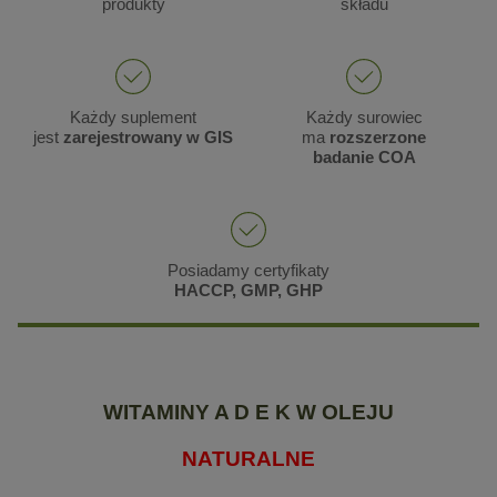
produkty
składu
Każdy suplement
Każdy surowiec
jest
zarejestrowany w GIS
ma
rozszerzone
badanie COA
Posiadamy certyfikaty
HACCP, GMP, GHP
WITAMINY A D E K W OLEJU
NATURALNE