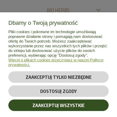
BIO HERBS
Dbamy o Twoją prywatność
MOJE KONTO
Pliki cookies i pokrewne im technologie umożliwiają
poprawne działanie strony i pomagają nam dostosować
INFORMACJE
ofertę do Twoich potrzeb. Możesz zaakceptować
wykorzystanie przez nas wszystkich tych plików i przejść
do sklepu lub dostosować użycie plików do swoich
O NAS
preferencji, wybierając opcję "Dostosuj zgody".
Więcej o plikach cookies przeczytasz w naszej Polityce
prywatności.
ZAAKCEPTUJ TYLKO NIEZBĘDNE
© Copyright 2026 by
Bio Herbs
| Wszelkie prawa zastrzeżone
DOSTOSUJ ZGODY
Realizacja:
Massinternet
ZAAKCEPTUJ WSZYSTKIE
POKAŻ PEŁNĄ WERSJĘ STRONY