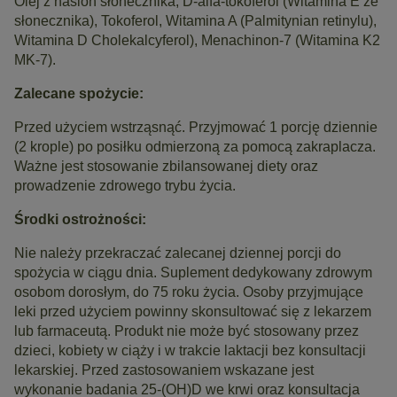
Olej z nasion słonecznika, D-alfa-tokoferol (Witamina E ze
słonecznika), Tokoferol, Witamina A (Palmitynian retinylu),
Witamina D Cholekalcyferol), Menachinon-7 (Witamina K2
MK-7).
Zalecane spożycie:
Przed użyciem wstrząsnąć. Przyjmować 1 porcję dziennie
(2 krople) po posiłku odmierzoną za pomocą zakraplacza.
Ważne jest stosowanie zbilansowanej diety oraz
prowadzenie zdrowego trybu życia.
Środki ostrożności:
Nie należy przekraczać zalecanej dziennej porcji do
spożycia w ciągu dnia. Suplement dedykowany zdrowym
osobom dorosłym, do 75 roku życia. Osoby przyjmujące
leki przed użyciem powinny skonsultować się z lekarzem
lub farmaceutą. Produkt nie może być stosowany przez
dzieci, kobiety w ciąży i w trakcie laktacji bez konsultacji
lekarskiej. Przed zastosowaniem wskazane jest
wykonanie badania 25-(OH)D we krwi oraz konsultacja