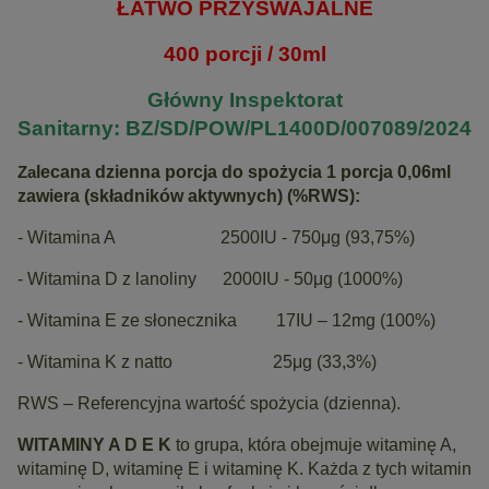
ŁATWO PRZYSWAJALNE
400 porcji / 30ml
Główny Inspektorat
Sanitarny: BZ/SD/POW/PL1400D/007089/2024
lecana dzienna porcja do spożycia 1 porcja 0,06ml
Za
zawiera (składników aktywnych) (%RWS):
- Witamina A 2500IU - 750μg (93,75%)
- Witamina D z lanoliny 2000IU - 50μg (1000%)
- Witamina E ze słonecznika 17IU – 12mg (100%)
- Witamina K z natto 25μg (33,3%)
RWS – Referencyjna wartość spożycia (dzienna).
WITAMINY A D E K
to grupa, która obejmuje witaminę A,
witaminę D, witaminę E i witaminę K. Każda z tych witamin