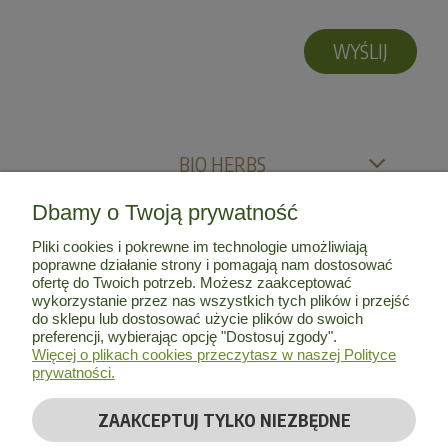
WYŚLIJ
BIO HERBS
Dbamy o Twoją prywatność
MOJE KONTO
Pliki cookies i pokrewne im technologie umożliwiają
poprawne działanie strony i pomagają nam dostosować
INFORMACJE
ofertę do Twoich potrzeb. Możesz zaakceptować
wykorzystanie przez nas wszystkich tych plików i przejść
do sklepu lub dostosować użycie plików do swoich
O NAS
preferencji, wybierając opcję "Dostosuj zgody".
Więcej o plikach cookies przeczytasz w naszej Polityce
prywatności.
ZAAKCEPTUJ TYLKO NIEZBĘDNE