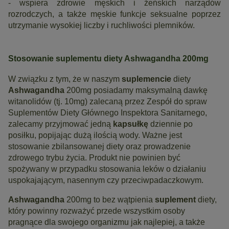
- wspiera zdrowie męskich i żeńskich narządów
rozrodczych, a także męskie funkcje seksualne poprzez
utrzymanie wysokiej liczby i ruchliwości plemników.
Stosowanie suplementu diety Ashwagandha 200mg
W związku z tym, że w naszym
suplemencie
diety
Ashwagandha
200mg posiadamy maksymalną dawkę
witanolidów (tj. 10mg) zalecaną przez Zespół do spraw
Suplementów Diety Głównego Inspektora Sanitarnego,
zalecamy przyjmować jedną
kapsułkę
dziennie po
posiłku, popijając dużą ilością wody. Ważne jest
stosowanie zbilansowanej diety oraz prowadzenie
zdrowego trybu życia. Produkt nie powinien być
spożywany w przypadku stosowania leków o działaniu
uspokajającym, nasennym czy przeciwpadaczkowym.
Ashwagandha
200mg to bez wątpienia
suplement
diety,
który powinny rozważyć przede wszystkim osoby
pragnące dla swojego organizmu jak najlepiej, a także