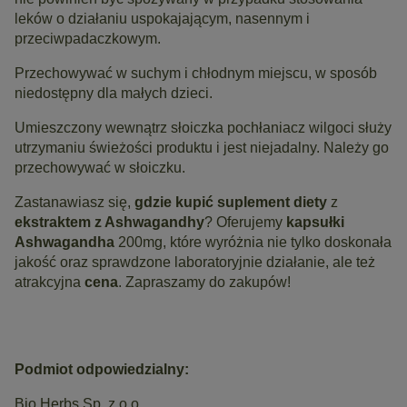
leków o działaniu uspokajającym, nasennym i
przeciwpadaczkowym.
Przechowywać w suchym i chłodnym miejscu, w sposób
niedostępny dla małych dzieci.
Umieszczony wewnątrz słoiczka pochłaniacz wilgoci służy
utrzymaniu świeżości produktu i jest niejadalny. Należy go
przechowywać w słoiczku.
Zastanawiasz się,
gdzie kupić
suplement diety
z
ekstraktem z Ashwagandhy
? Oferujemy
kapsułki
Ashwagandha
200mg, które wyróżnia nie tylko doskonała
jakość oraz sprawdzone laboratoryjnie działanie, ale też
atrakcyjna
cena
. Zapraszamy do zakupów!
Podmiot odpowiedzialny:
Bio Herbs Sp. z o.o.