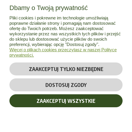
Dbamy o Twoją prywatność
MOJE KONTO
Pliki cookies i pokrewne im technologie umożliwiają
poprawne działanie strony i pomagają nam dostosować
INFORMACJE
ofertę do Twoich potrzeb. Możesz zaakceptować
wykorzystanie przez nas wszystkich tych plików i przejść
do sklepu lub dostosować użycie plików do swoich
O NAS
preferencji, wybierając opcję "Dostosuj zgody".
Więcej o plikach cookies przeczytasz w naszej Polityce
prywatności.
ZAAKCEPTUJ TYLKO NIEZBĘDNE
© Copyright 2026 by
Bio Herbs
| Wszelkie prawa zastrzeżone
DOSTOSUJ ZGODY
Realizacja:
Massinternet
ZAAKCEPTUJ WSZYSTKIE
POKAŻ PEŁNĄ WERSJĘ STRONY