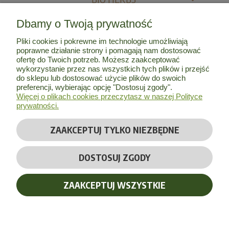
Dbamy o Twoją prywatność
MOJE KONTO
Pliki cookies i pokrewne im technologie umożliwiają
poprawne działanie strony i pomagają nam dostosować
INFORMACJE
ofertę do Twoich potrzeb. Możesz zaakceptować
wykorzystanie przez nas wszystkich tych plików i przejść
do sklepu lub dostosować użycie plików do swoich
O NAS
preferencji, wybierając opcję "Dostosuj zgody".
Więcej o plikach cookies przeczytasz w naszej Polityce
prywatności.
ZAAKCEPTUJ TYLKO NIEZBĘDNE
© Copyright 2026 by
Bio Herbs
| Wszelkie prawa zastrzeżone
DOSTOSUJ ZGODY
Realizacja:
Massinternet
ZAAKCEPTUJ WSZYSTKIE
POKAŻ PEŁNĄ WERSJĘ STRONY