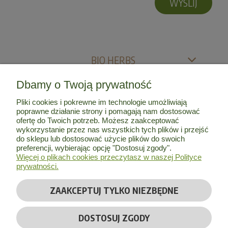
WYŚLIJ
BIO HERBS
Dbamy o Twoją prywatność
MOJE KONTO
Pliki cookies i pokrewne im technologie umożliwiają
poprawne działanie strony i pomagają nam dostosować
INFORMACJE
ofertę do Twoich potrzeb. Możesz zaakceptować
wykorzystanie przez nas wszystkich tych plików i przejść
do sklepu lub dostosować użycie plików do swoich
O NAS
preferencji, wybierając opcję "Dostosuj zgody".
Więcej o plikach cookies przeczytasz w naszej Polityce
prywatności.
ZAAKCEPTUJ TYLKO NIEZBĘDNE
© Copyright 2026 by
Bio Herbs
| Wszelkie prawa zastrzeżone
DOSTOSUJ ZGODY
Realizacja:
Massinternet