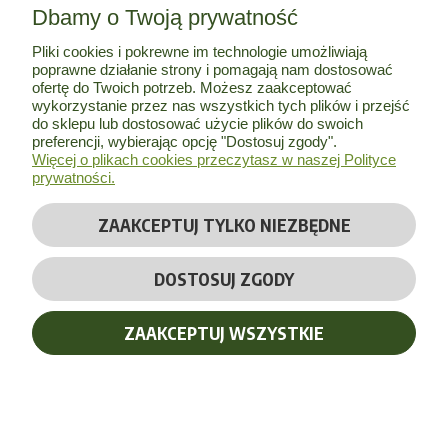
Dbamy o Twoją prywatność
MOJE KONTO
Pliki cookies i pokrewne im technologie umożliwiają
poprawne działanie strony i pomagają nam dostosować
INFORMACJE
ofertę do Twoich potrzeb. Możesz zaakceptować
wykorzystanie przez nas wszystkich tych plików i przejść
do sklepu lub dostosować użycie plików do swoich
O NAS
preferencji, wybierając opcję "Dostosuj zgody".
Więcej o plikach cookies przeczytasz w naszej Polityce
prywatności.
ZAAKCEPTUJ TYLKO NIEZBĘDNE
© Copyright 2026 by
Bio Herbs
| Wszelkie prawa zastrzeżone
DOSTOSUJ ZGODY
Realizacja:
Massinternet
ZAAKCEPTUJ WSZYSTKIE
POKAŻ PEŁNĄ WERSJĘ STRONY