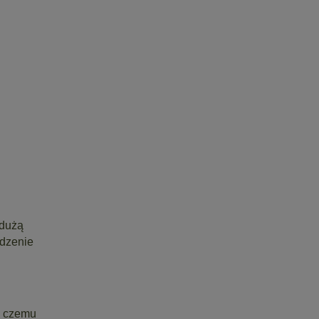
 dużą
adzenie
i czemu