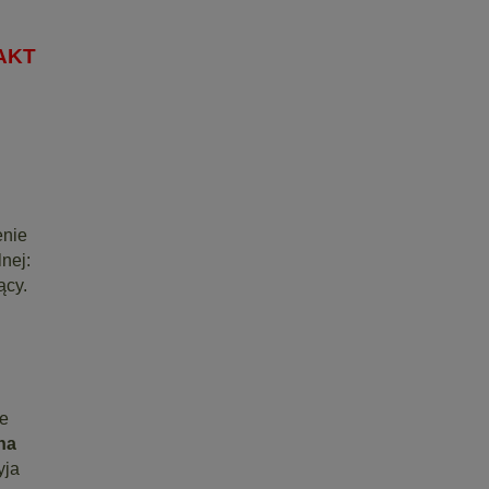
AKT
enie
nej:
ący.
ie
na
yja