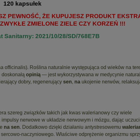
120 kapsułek
SZ PEWNOŚĆ, ŻE KUPUJESZ PRODUKT EKSTR
ZWYKŁE ZMIELONE ZIELE CZY KORZEŃ !!!
t Sanitarny: 2021/10/28/SD/768E7B
na officinalis). Roślina naturalnie występująca od wieków na ter
ię doskonałą
opinią
— jest wykorzystywana w medycynie natural
pierający dobry, regenerujący
sen
,
na
ukojenie nerwów, relaksuj
era szereg związków takich jak kwas walerianowy czy wiele
ć impulsy nerwowe w układzie nerwowym i mózgu, dając uczuc
ie
na sen
. Dodatkowo dzięki działaniu antystresowemu
waleria
 sercowo-naczyniowego. Właściwe odprężenie organizmu sprz