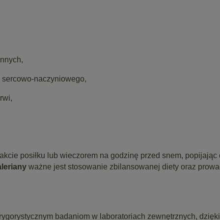
ennych,
i sercowo-naczyniowego,
rwi,
akcie posiłku lub wieczorem na godzinę przed snem, popijając
leriany
ważne jest stosowanie zbilansowanej diety oraz prow
 rygorystycznym badaniom w laboratoriach zewnętrznych, dzięk