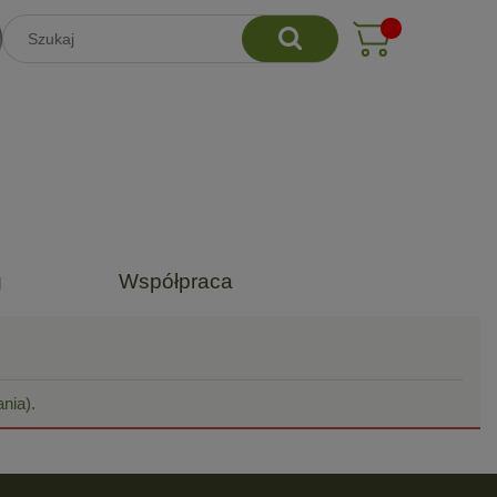
g
Współpraca
nia).